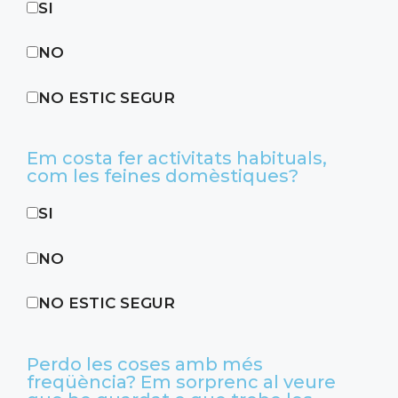
SI
NO
NO ESTIC SEGUR
Em costa fer activitats habituals,
com les feines domèstiques?
SI
NO
NO ESTIC SEGUR
Perdo les coses amb més
freqüència? Em sorprenc al veure