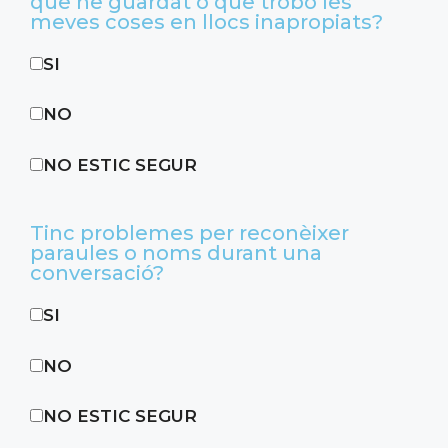
que he guardat o que trobo les
meves coses en llocs inapropiats?
SI
NO
NO ESTIC SEGUR
Tinc problemes per reconèixer
paraules o noms durant una
conversació?
SI
NO
NO ESTIC SEGUR